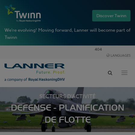
Discover Twinn
We're evolving!
Moving forward, Lanner will become part of
Twinn
404
LANGUAGES
Toggl
navig
SECTEURS D'ACTIVITÉ
DEFENSE - PLANIFICATION
DE FLOTTE