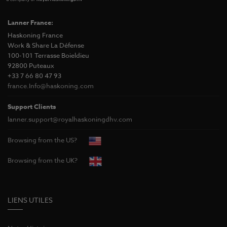
Lanner France:
Haskoning France
Work & Share La Défense
100-101 Terrasse Boieldieu
92800 Puteaux
+33 7 66 80 47 93
france.Info@haskoning.com
Support Clients
lanner.support@royalhaskoningdhv.com
Browsing from the US?
Browsing from the UK?
LIENS UTILES