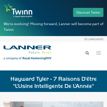
Discover Twinn
We're evolving!
Moving forward, Lanner will become part of
Twinn
LANGUAGES
Toggl
navig
Hayward Tyler - 7 Raisons D'être
"l'Usine Intelligente De L'Année"