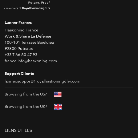
Lanner France:
Haskoning France
Work & Share La Défense
100-101 Terrasse Boieldieu
92800 Puteaux
+33 7 66 80 47 93
france.Info@haskoning.com
Support Clients
lanner.support@royalhaskoningdhv.com
Browsing from the US?
Browsing from the UK?
LIENS UTILES